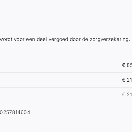
 wordt voor een deel vergoed door de zorgverzekering.
€ 85
€ 2
€ 2
B0257814604