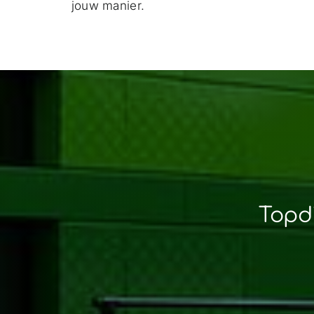
jouw manier.
Topdi